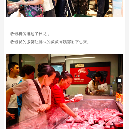
收银机旁排起了长龙，
收银员的微笑让排队的叔叔阿姨都耐下心来。