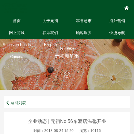
首页
关于元初
零售超市
海外营销
网上商城
联系我们
顾客服务
快捷导航
Sungiven Foods
English
NEWS
元初新鲜事
Canada
返回列表
企业动态 | 元初No.56东渡店温馨开业
时间：2018-08-24 15:20
浏览：10116