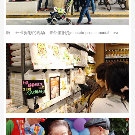
啊....开业剪彩的现场，果然依旧是moutain people moutain sea...