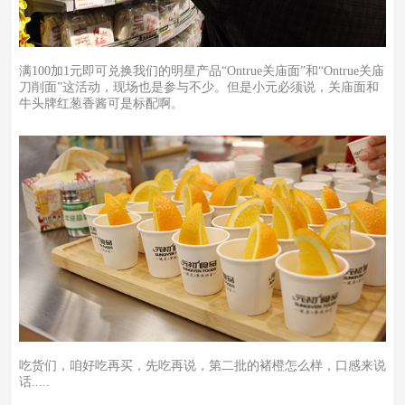
满100加1元即可兑换我们的明星产品“Ontrue关庙面”和“Ontrue关庙
刀削面”这活动，现场也是参与不少。但是小元必须说，关庙面和
牛头牌红葱香酱可是标配啊。
吃货们，咱好吃再买，先吃再说，第二批的褚橙怎么样，口感来说
话.....