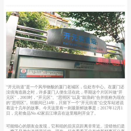
“开元街道”是一个风华物貌的厦门老城区，位处市中心。在厦门还
没填海造路之时，许多厦门人便生活在此，早期这个片区叫做“开
元区”，2003时，“开元区”、“思明区”以及“鼓浪屿”合并统称为现在
的“思明区”。转眼间已14年，只留下一个“开元街道”公交车站述说
着这十几年的故事。今天这里有一则最新鲜故事是：2017年12月1
日，元初食品No.42家后江埭店在这里顺利开业了。
可能细心的朋友会发现，它和咱的后滨店距离非常近。没错他们是