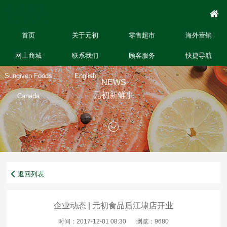
首页
关于元初
零售超市
海外营销
网上商城
联系我们
顾客服务
快捷导航
Sungiven Foods
English
NEWS
元初新鲜事
Canada
返回列表
企业动态 | 元初食品后江埭店开业
时间：2017-12-01 08:30
浏览：9680