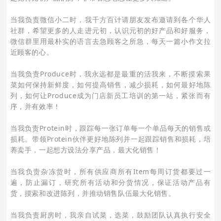
当我负责微信小二时，我千方百计请朋友发布邀请到各个华人
社群，希望更多的人走进元初，认识元初的好产品和好服务，
微信群里用最朴实的语言去急顾客之所急，每天一篇小作文拉
近顾客的心。
当我负责Produce时，我永远都是最重的活我来，不断摸索果
菜如何保持新鲜度，如何提高销售，减少损耗，如何最好地陈
列，如何让Produce成为门店新员工培训的第一站，紧张而有
序，并有效率！
当我负责Protein时，跟踪每一张订单每一个单品每天的销售或
损耗。带领Protein伙伴更好地陈列并一起跟踪销售和损耗，培
养卖手，一起想方设法分享产品，最大化销售！
当我负责杂冻货时，所有供应商所有Item每周订货都要过一
遍，防止漏订，研究所有活动和分货情况，保证活动产品有
货，摸索和改进陈列，并推动销售队伍最大化销售。
当我负责厨房时，我亲自试菜，选菜，鼓励团队认真执行安全