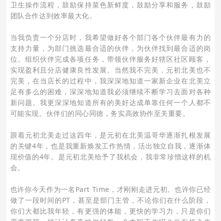
卫生操作流程，鼓励保持菜色新鲜度，鼓励分享和服务，鼓励
团队合作达到效率最大化。
当我负责一个分店时，我希望做好各个部门各个伙伴最有力的
支持力量，为部门挑选最合适的伙伴，为伙伴找到最合适的岗
位。组织伙伴完成各项任务，带领伙伴服务好辖区社区顾客，
实现盈利且分店健康良性发展。当然我不完美，元初北美也不
完美，在当店长的过程中，我深深地知道一家新企业在北美立
足有多么的困难，深深地知道我必须继续不断学习去面对各种
新问题。我更深深地知道所有的美好达成单靠任何一个人都不
可能实现。伙伴们的同心同德，务实高效协作至关重要。
跟着元初北美走过这四年，是元初在北美温哥华逐渐扎根发展
的关键4年，也是我重新焕发工作热情，活出独立自我，逐渐体
现价值的4年。是元初北美给予了我机会，我非常珍惜这样的机
会。
也许你今天作为一名Part Time，才刚刚走进元初。也许你已经
做了一段时间的PT，甚至是部门主管，不论你们在什么阶段，
你们大都比我年轻，有更强的体能，更快的学习力，只是你们