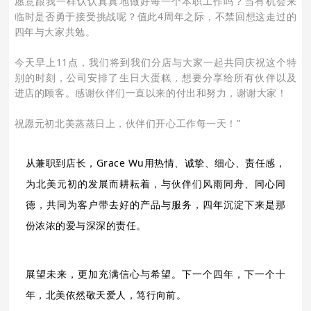
愿意跟我一样认认真真地做好每一个本职工作吗？当有机会来
临时是否勇于接受挑战呢？值此4周年之际，不禁回想这走过的
四年与大家共勉。
今天早上11点，我们将到我们分店与大家一起共同庆祝这个特
别的时刻，公司安排了生日大蛋糕，想要分享给所有伙伴以及
进店的顾客。感谢伙伴们一直以来的付出和努力，谢谢大家！
祝愿元初北美蒸蒸日上，伙伴们开心工作每一天！”
从兼职到店长，Grace Wu用热情、诚挚、细心、责任感，
为北美元初的发展而耕耘着，与伙伴们风雨同舟、同心同
德，共同为客户带去好的产品与服务，四年沉淀下来是那
份浓浓的爱与深深的责任。
展望未来，更加充满信心与希望。
下一个四年，下一个十
年，北美依然敬天爱人，笃行向前。