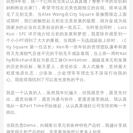
回想4年前，我一个已经在北美认认真真做了整整十年的全职妈
妈刚刚走出家门，希望寻找在北美也能独立的自我。很幸运遇
见了元初北美。当Alex Wang在City Square 装修围墙边上面
试我时，我们就畅想起元初在北美发展的版图，很兴奋成为祖
国家乡的企业在北美创业的第一批员工。当时签合同时， Luis
Kuo - SFC 详尽地介绍元初的发展和梦想，我震惊并感受到一
个小小PT得到了大大的重视。当我第一天战战兢兢上班时，（C
ity Square 第一任店长）Ken等一班年轻的管理团队谦卑和善
而又充满朝气且使不完的干劲无不感染着我，当上班一周时Kat
hy和Richard亲自为新员工做Orientation，娓娓道来元初发展
的历史和目标，敬天爱人，质优价实，亲人式服务，坚持最大
程度地原生态，少添加，少处理等等理念无不深深打动我的
心。我觉得我找到了可以发光发热的平台。
我是一个认真的人，虽然我年纪偏大，但我愿意学，愿意先付
出，愿意动脑子，愿意沟通与协作，更愿意接受挑战。我认真
地从一名Part Time开始做起，认认真真做好公司安排的每一个
岗位。
当我负责Demo，向顾客分享元初各种特色产品时，我越分享就
越觉得元初产品的好，非常着急地想让更多人知道。