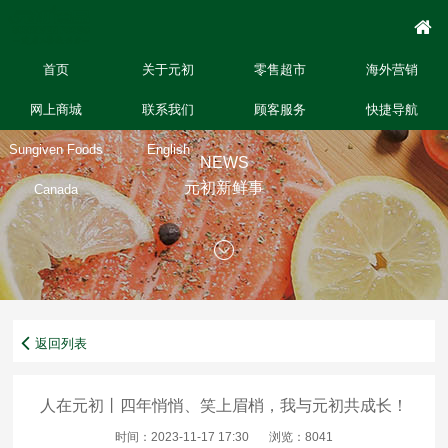
首页
关于元初
零售超市
海外营销
网上商城
联系我们
顾客服务
快捷导航
Sungiven Foods
English
NEWS
元初新鲜事
Canada
返回列表
人在元初丨四年悄悄、笑上眉梢，我与元初共成长！
时间：2023-11-17 17:30
浏览：8041