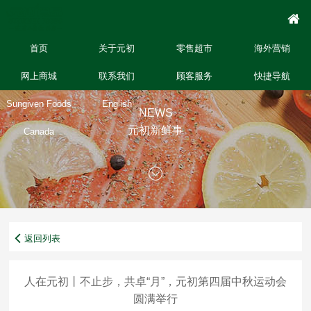
首页
关于元初
零售超市
海外营销
网上商城
联系我们
顾客服务
快捷导航
Sungiven Foods
English
NEWS
元初新鲜事
Canada
返回列表
人在元初丨不止步，共卓“月”，元初第四届中秋运动会
圆满举行