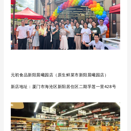
元初食品
新阳晨曦园店（原生鲜菜市新阳晨曦园店）
新店地址：
厦门市
海沧区新阳居住区二期孚莲一里428号