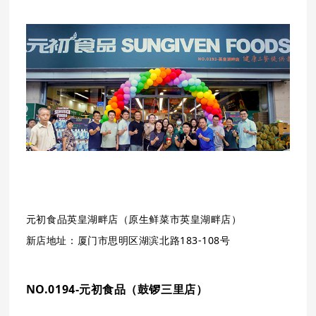
元初食品
英皇湖畔店（原生鲜菜市英皇湖畔店）
新店地址：
厦门市
思明区湖滨北路183-108号
NO.0194-元初
食品（
鼓锣三里店
）