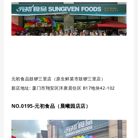
元初食品
鼓锣三里店（原生鲜菜市鼓锣三里店）
新店地址:
厦门市
翔安区洋唐居住区 B17地块42-102
NO.0195-元初食品
（晨曦园店店）