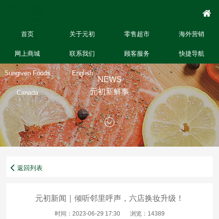
首页
关于元初
零售超市
海外营销
网上商城
联系我们
顾客服务
快捷导航
Sungiven Foods
English
NEWS
元初新鲜事
Canada
返回列表
元初新闻｜倾听邻里呼声，六店换妆升级！
时间：2023-06-29 17:30
浏览：14389