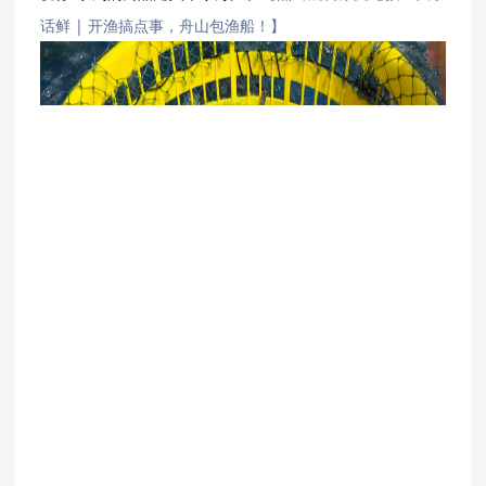
话鲜 | 开渔搞点事，舟山包渔船！】