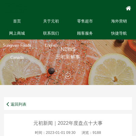
首页
关于元初
零售超市
海外营销
网上商城
联系我们
顾客服务
快捷导航
Sungiven Foods
English
NEWS
元初新鲜事
Canada
返回列表
元初新闻｜2022年度盘点十大事
时间：2023-01-01 09:30
浏览：9188