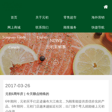
首页
关于元初
零售超市
海外营销
网上商城
联系我们
顾客服务
快捷导航
Sungiven Foods
English
NEWS
元初新鲜事
Canada
2017-03-26
元初6周年庆 | 今天聊点特殊的
6年期间，元初买手们足迹遍布大江南北，为顾客能提供质优价实的产
品。6年期间，元初门店越来越贴近社区，出门溜个弯儿就能碰上元初
小伙伴。