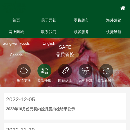
首页
关于元初
零售超市
海外营销
网上商城
联系我们
顾客服务
快捷导航
Sungiven Foods
English
SAFE
品质管控
Canada
疫情专项
食安播报
国际认证
元初标准
食安新鲜事
2022-12-05
2022年10月份元初内控月度抽检结果公示
2022-11-29