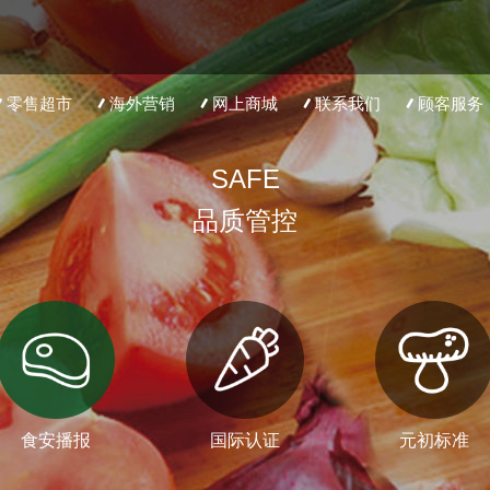
零售超市
海外营销
网上商城
联系我们
顾客服务
SAFE
品质管控
食安播报
国际认证
元初标准