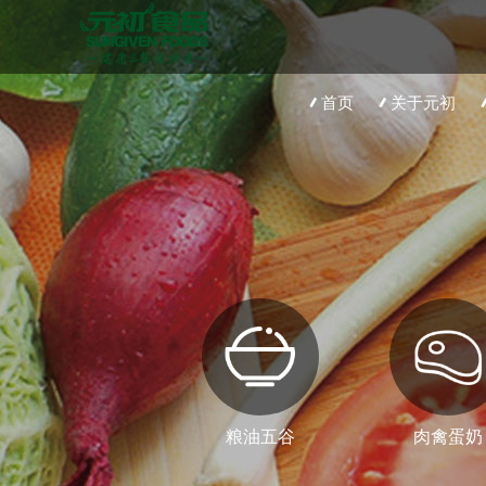
首页
关于元初
粮油五谷
肉禽蛋奶