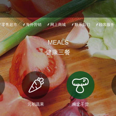
零售超市
海外营销
网上商城
联系我们
顾客服务
MEALS
健康三餐
元初蔬果
南北干货