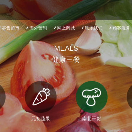
零售超市
海外营销
网上商城
联系我们
顾客服务
MEALS
健康三餐
元初蔬果
南北干货