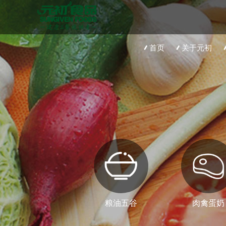
首页
关于元初
粮油五谷
肉禽蛋奶